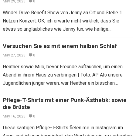
May 29, 2023
0
Windel Drive Benefit Show von Jenny an Ort und Stelle 1.
Nutzen Konzert. OK, ich erwarte nicht wirklich, dass Sie
etwas so unglaubliches wie Jenny tun, wie heilige
Veranstaltungsplanung auch…
Versuchen Sie es mit einem halben Schlaf
May 27, 2023
0
Heather sowie Milo, bevor Freunde auftauchen, um einen
Abend in ihrem Haus zu verbringen | Foto: AP Als unsere
Jugendlichen jünger waren, war Heather ein bisschen
verzehrt, sie in Kauf…
Pflege-T-Shirts mit einer Punk-Ästhetik: sowie
die Brüste
May 16, 2023
0
Diese kantigen Pflege-T-Shirts fielen mir in Instagram im
Auge, und ich war begeistert, das Wort über sie zu verbreiten.