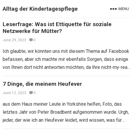
Alltag der Kindertagespflege
MENU
Leserfrage: Was ist Ettiquette für soziale
Netzwerke für Mütter?
June 29, 2023
0
Ich glaubte, wir könnten uns mit diesem Thema auf Facebook
befassen, aber ich machte mir ebenfalls Sorgen, dass einige
von Ihnen dort nicht antworten möchten, da Ihre nicht-my-real-
friends Ihre Kommentare…
7 Dinge, die meinem Heufever
June 12, 2023
0
aus dem Haus meiner Leute in Yorkshire helfen, Foto, das
letztes Jahr von Peter Broadbent aufgenommen wurde. Urgh,
jeder, der wie ich an Heufever leidet, wird wissen, was für
ein…