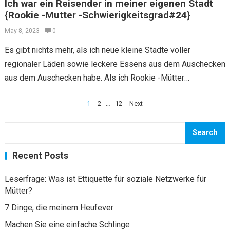
Ich war ein Reisender in meiner eigenen Stadt
{Rookie -Mutter -Schwierigkeitsgrad#24}
May 8, 2023
0
Es gibt nichts mehr, als ich neue kleine Städte voller
regionaler Läden sowie leckere Essens aus dem Auschecken
aus dem Auschecken habe. Als ich Rookie -Mütter
Schwierigkeiten #24 sah: Seien…
Posts
1
2
…
12
Next
navigation
Search
Recent Posts
Leserfrage: Was ist Ettiquette für soziale Netzwerke für
Mütter?
7 Dinge, die meinem Heufever
Machen Sie eine einfache Schlinge