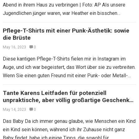
Abend in ihrem Haus zu verbringen | Foto: AP Als unsere
Jugendlichen jünger waren, war Heather ein bisschen
verzehrt, sie in Kauf…
Pflege-T-Shirts mit einer Punk-Ästhetik: sowie
die Brüste
May 16, 2023
0
Diese kantigen Pflege-T-Shirts fielen mir in Instagram im
Auge, und ich war begeistert, das Wort über sie zu verbreiten.
Wenn Sie einen guten Freund mit einer Punk- oder Metall-
Ästhetik haben…
Tante Karens Leitfaden für potenziell
unpraktische, aber völlig großartige Geschenke
für Haushalte
May 14, 2023
0
Das Baby Da ich immer genau glaube, wie Menschen ein Kind
ein Kind sein können, während ich ihr Zuhause nicht ganz
Baby findet, habe ich einige Tipps, die sowohl für…