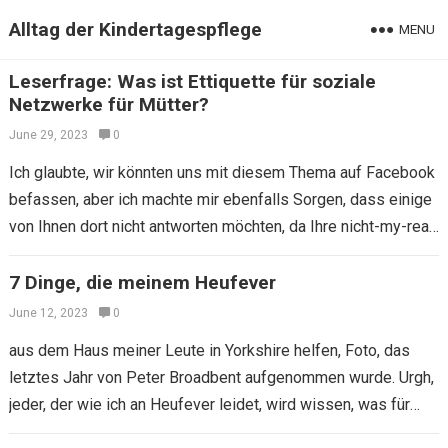
Alltag der Kindertagespflege
MENU
Leserfrage: Was ist Ettiquette für soziale
Netzwerke für Mütter?
June 29, 2023
0
Ich glaubte, wir könnten uns mit diesem Thema auf Facebook
befassen, aber ich machte mir ebenfalls Sorgen, dass einige
von Ihnen dort nicht antworten möchten, da Ihre nicht-my-real-
friends Ihre Kommentare…
7 Dinge, die meinem Heufever
June 12, 2023
0
aus dem Haus meiner Leute in Yorkshire helfen, Foto, das
letztes Jahr von Peter Broadbent aufgenommen wurde. Urgh,
jeder, der wie ich an Heufever leidet, wird wissen, was für
ein…